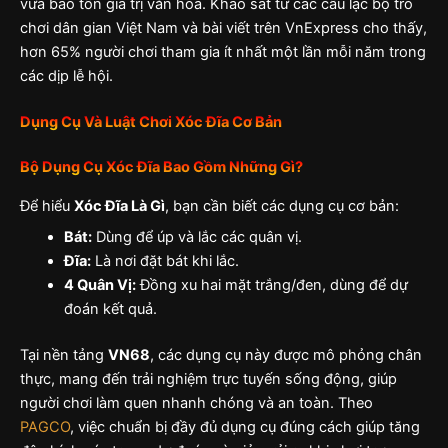
vừa bảo tồn giá trị văn hóa. Khảo sát từ các câu lạc bộ trò
chơi dân gian Việt Nam và bài viết trên VnExpress cho thấy,
hơn 65% người chơi tham gia ít nhất một lần mỗi năm trong
các dịp lễ hội.
Dụng Cụ Và Luật Chơi Xóc Đĩa Cơ Bản
Bộ Dụng Cụ Xóc Đĩa Bao Gồm Những Gì?
Để hiểu
Xóc Đĩa Là Gì
, bạn cần biết các dụng cụ cơ bản:
Bát:
Dùng để úp và lắc các quân vị.
Đĩa:
Là nơi đặt bát khi lắc.
4 Quân Vị:
Đồng xu hai mặt trắng/đen, dùng để dự
.
đoán kết quả.
Tại nền tảng
VN68
, các dụng cụ này được mô phỏng chân
thực, mang đến trải nghiệm trực tuyến sống động, giúp
người chơi làm quen nhanh chóng và an toàn. Theo
PAGCO
, việc chuẩn bị đầy đủ dụng cụ đúng cách giúp tăng