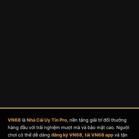
.
VN68
là
Nhà Cái Uy Tín Pro
, nền tảng giải trí đổi thưởng
hàng đầu với trải nghiệm mượt mà và bảo mật cao. Người
chơi có thể dễ dàng
đăng ký VN68
,
tải VN68 app
và tận