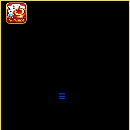
Nhảy
tới
nội
dung