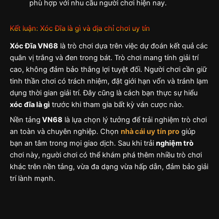
phù hợp với nhu cầu người chơi hiện nay.
Kết luận: Xóc Đĩa là gì và địa chỉ chơi uy tín
Xóc Đĩa VN68
là trò chơi dựa trên việc dự đoán kết quả các
quân vị trắng và đen trong bát. Trò chơi mang tính giải trí
cao, không đảm bảo thắng lợi tuyệt đối. Người chơi cần giữ
tinh thần chơi có trách nhiệm, đặt giới hạn vốn và tránh lạm
dụng thời gian giải trí. Đây cũng là cách bạn thực sự hiểu
xóc đĩa là gì
trước khi tham gia bất kỳ ván cược nào.
Nền tảng
VN68
là lựa chọn lý tưởng để trải nghiệm trò chơi
an toàn và chuyên nghiệp. Chọn
nhà cái uy tín pro
giúp
bạn an tâm trong mọi giao dịch. Sau khi trải
nghiệm trò
chơi này, người chơi có thể khám phá thêm nhiều trò chơi
khác trên nền tảng, vừa đa dạng vừa hấp dẫn, đảm bảo giải
trí lành mạnh.