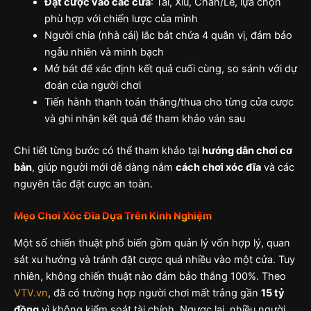
Đặt cược vào các cửa
: Tài, Xỉu, Chẵn/Lẻ, lựa chọn
phù hợp với chiến lược của mình
Người chia (nhà cái) lắc bát chứa 4 quân vị, đảm bảo
ngẫu nhiên và minh bạch
Mở bát để xác định kết quả cuối cùng, so sánh với dự
đoán của người chơi
Tiến hành thanh toán thắng/thua cho từng cửa cược
và ghi nhận kết quả để tham khảo ván sau
Chi tiết từng bước có thể tham khảo tại
hướng dẫn chơi cơ
.
bản
, giúp người mới dễ dàng nắm
cách chơi xóc đĩa
và các
nguyên tắc đặt cược an toàn.
Mẹo Chơi Xóc Đĩa Dựa Trên Kinh Nghiệm
Một số chiến thuật phổ biến gồm quản lý vốn hợp lý, quan
sát xu hướng và tránh đặt cược quá nhiều vào một cửa. Tuy
nhiên, không chiến thuật nào đảm bảo thắng 100%. Theo
VTV.vn
, đã có trường hợp người chơi mất trắng gần
15 tỷ
đồng
vì không kiểm soát tài chính. Ngược lại, nhiều người