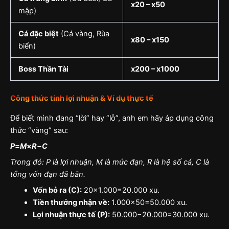
x20 – x50
mập)
Cá đặc biệt
(Cá vàng, Rùa
x80 – x150
biển)
Boss Thần Tài
x200 – x1000
Công thức tính lợi nhuận & Ví dụ thực tế
.
Để biết mình đang “lời” hay “lỗ”, anh em hãy áp dụng công
thức “vàng” sau:
P
=
M
×
R
−
C
Trong đó: P là lợi nhuận, M là mức đạn, R là hệ số cá, C là
tổng vốn đạn đã bắn.
Vốn bỏ ra (C):
20×1.000=20.000
xu.
Tiền thưởng nhận về:
1.000×50=50.000
xu.
Lợi nhuận thực tế (P):
50.000−20.000=30.000
xu.