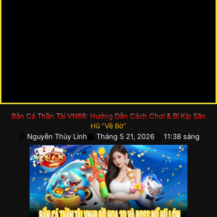
Bắn Cá Thần Tài VN68: Hướng Dẫn Cách Chơi & Bí Kíp Săn
Hũ “Về Bờ”
Nguyễn Thùy Linh
Tháng 5 21, 2026
11:38 sáng