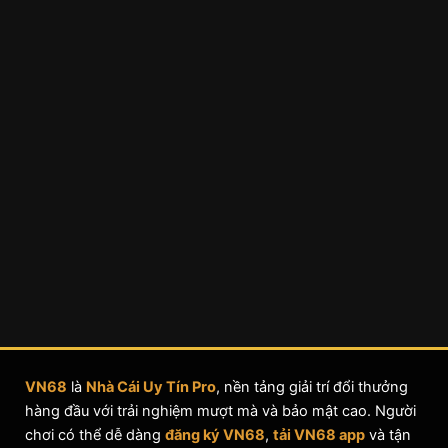
.
VN68
là
Nhà Cái Uy Tín Pro
, nền tảng giải trí đổi thưởng
hàng đầu với trải nghiệm mượt mà và bảo mật cao. Người
chơi có thể dễ dàng
đăng ký VN68
,
tải VN68 app
và tận