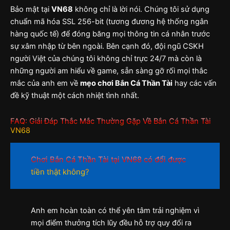
Bảo mật tại
VN68
không chỉ là lời nói. Chúng tôi sử dụng
chuẩn mã hóa SSL 256-bit (tương đương hệ thống ngân
hàng quốc tế) để đóng băng mọi thông tin cá nhân trước
sự xâm nhập từ bên ngoài. Bên cạnh đó, đội ngũ CSKH
người Việt của chúng tôi không chỉ trực 24/7 mà còn là
những người am hiểu về game, sẵn sàng gỡ rối mọi thắc
mắc của anh em về
mẹo chơi Bắn Cá Thần Tài
hay các vấn
đề kỹ thuật một cách nhiệt tình nhất.
FAQ: Giải Đáp Thắc Mắc Thường Gặp Về Bắn Cá Thần Tài
VN68
Chơi Bắn Cá Thần Tài tại VN68 có đổi được
tiền thật không?
Anh em hoàn toàn có thể yên tâm trải nghiệm vì
mọi điểm thưởng tích lũy đều hỗ trợ quy đổi ra