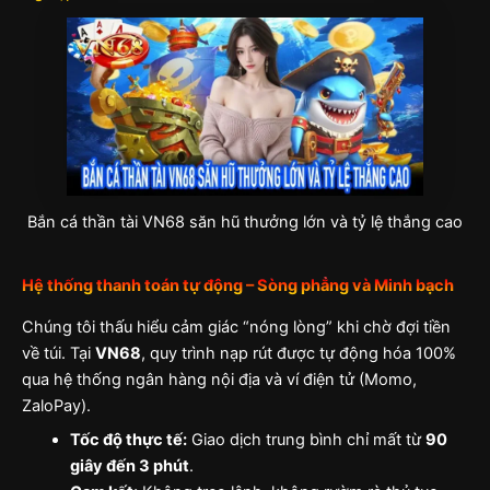
.
Bắn cá thần tài VN68 săn hũ thưởng lớn và tỷ lệ thắng cao
Hệ thống thanh toán tự động – Sòng phẳng và Minh bạch
Chúng tôi thấu hiểu cảm giác “nóng lòng” khi chờ đợi tiền
về túi. Tại
VN68
, quy trình nạp rút được tự động hóa 100%
qua hệ thống ngân hàng nội địa và ví điện tử (Momo,
ZaloPay).
Tốc độ thực tế:
Giao dịch trung bình chỉ mất từ
90
giây đến 3 phút
.