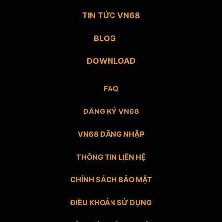
TIN TỨC VN68
BLOG
DOWNLOAD
FAQ
ĐĂNG KÝ VN68
VN68 ĐĂNG NHẬP
THÔNG TIN LIÊN HỆ
CHÍNH SÁCH BẢO MẬT
ĐIỀU KHOẢN SỬ DỤNG