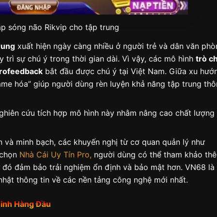
ập sóng não Rikvip cho tập trung
rung
xuất hiện ngày càng nhiều ở người trẻ và dân văn phò
 trì sự chú ý trong thời gian dài. Vì vậy, các mô hình
trò c
rofeedback
bắt đầu được chú ý tại Việt Nam. Giữa xu hướ
me hóa” giúp người dùng rèn luyện khả năng tập trung th
ghiên cứu tích hợp mô hình này nhằm nâng cao chất lượng
n và minh bạch, các khuyến nghị từ cơ quan quản lý như
 chọn
Nhà Cái Uy Tín Pro,
người dùng có thể tham khảo th
, từ đó đảm bảo trải nghiệm ổn định và bảo mật hơn. VN68 là
nhật thông tin về các nền tảng công nghệ mới nhất.
Kinh Hàng Đầu