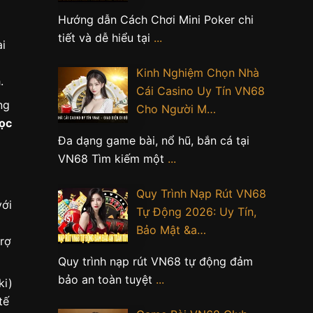
Hướng dẫn Cách Chơi Mini Poker chi
tiết và dễ hiểu tại
...
ài
Kinh Nghiệm Chọn Nhà
.
Cái Casino Uy Tín VN68
ng
Cho Người M…
ọc
Đa dạng game bài, nổ hũ, bắn cá tại
VN68 Tìm kiếm một
...
Quy Trình Nạp Rút VN68
với
Tự Động 2026: Uy Tín,
Bảo Mật &a…
trợ
Quy trình nạp rút VN68 tự động đảm
bảo an toàn tuyệt
...
ki)
tế