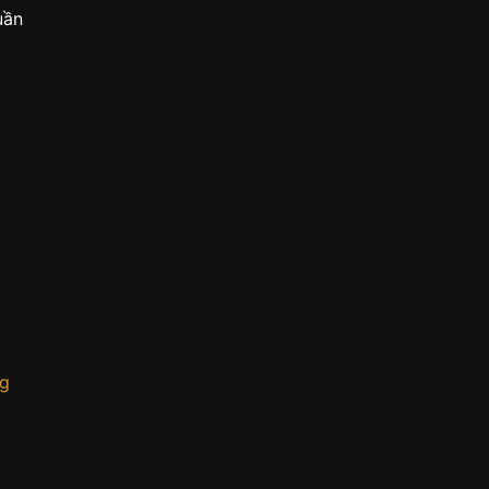
uần
ng