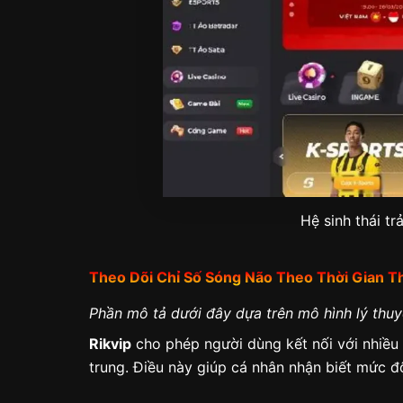
Hệ sinh thái t
Theo Dõi Chỉ Số Sóng Não Theo Thời Gian T
Phần mô tả dưới đây dựa trên mô hình lý thu
Rikvip
cho phép người dùng kết nối với nhiều 
trung. Điều này giúp cá nhân nhận biết mức độ