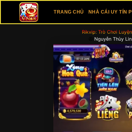
Nhảy
tới
TRANG CHỦ
NHÀ CÁI UY TÍN 
nội
dung
Rikvip: Trò Chơi Luy
Nguyễn Thùy Lin