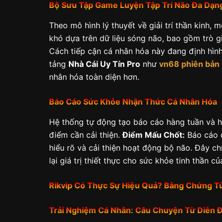
Bộ Sưu Tập Game Luyện Tập Trí Não Đa Dạn
Theo mô hình lý thuyết về giải trí thần kinh, 
khó dựa trên dữ liệu sóng não, bao gồm trò gi
Cách tiếp cận cá nhân hóa này đang định hình
tảng
Nhà Cái Uy Tín Pro
như
vn68 phiên bản
nhân hóa toàn diện hơn.
Báo Cáo Sức Khỏe Nhận Thức Cá Nhân Hóa
Hệ thống tự động tạo báo cáo hàng tuần và h
điểm cần cải thiện.
Điểm Mấu Chốt:
Báo cáo
hiểu rõ và cải thiện hoạt động bộ não. Đây ch
lại giá trị thiết thực cho sức khỏe tinh thần c
Rikvip Có Thực Sự Hiệu Quả? Bằng Chứng 
Trải Nghiệm Cá Nhân: Câu Chuyện Từ Diễn