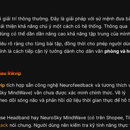
 giải trí thông thường. Đây là giải pháp với sứ mệnh đưa b
ải thiện khả năng chú ý một cách có hệ thống. Thông qua
 dùng có thể dần dần nâng cao khả năng tập trung của mình
tiêu rõ ràng cho từng bài tập, đồng thời cho phép người dù
ính là cách tiếp cận lý tưởng dành cho dân văn
phòng và h
au Rikvip
vip
tích hợp sẵn công nghệ Neurofeedback và tương thích 
Sky MindWave) vẫn chưa được xác minh chính thức. Về lý
eo dõi sóng não và phản hồi dữ liệu thời gian thực để hỗ 
Muse Headband hay NeuroSky MindWave (có trên Shopee, Ti
back
nói chung. Người dùng nên kiểm tra kỹ tính năng thực 