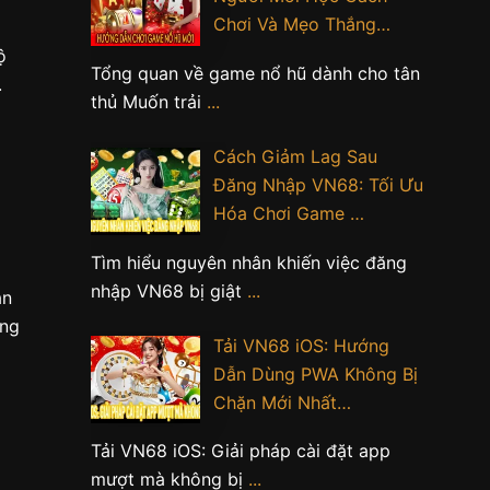
Chơi Và Mẹo Thắng…
ộ
Tổng quan về game nổ hũ dành cho tân
.
thủ Muốn trải
...
Cách Giảm Lag Sau
Đăng Nhập VN68: Tối Ưu
Hóa Chơi Game …
Tìm hiểu nguyên nhân khiến việc đăng
nhập VN68 bị giật
...
ạn
ang
Tải VN68 iOS: Hướng
Dẫn Dùng PWA Không Bị
Chặn Mới Nhất…
Tải VN68 iOS: Giải pháp cài đặt app
mượt mà không bị
...