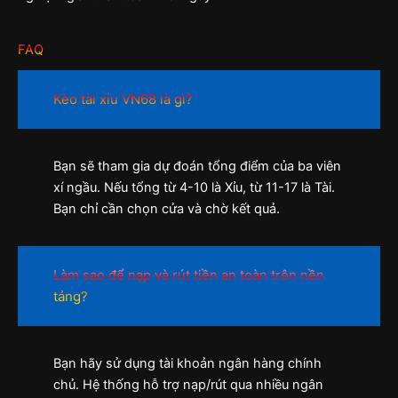
.
FAQ
Kèo tài xỉu VN68 là gì?
Bạn sẽ tham gia dự đoán tổng điểm của ba viên
xí ngầu. Nếu tổng từ 4-10 là Xỉu, từ 11-17 là Tài.
Bạn chỉ cần chọn cửa và chờ kết quả.
Làm sao để nạp và rút tiền an toàn trên nền
tảng?
Bạn hãy sử dụng tài khoản ngân hàng chính
chủ. Hệ thống hỗ trợ nạp/rút qua nhiều ngân