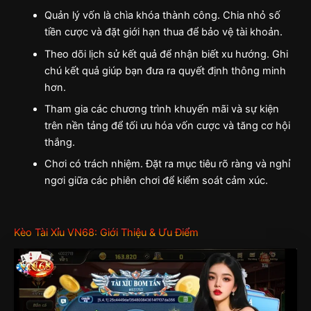
Quản lý vốn là chìa khóa thành công. Chia nhỏ số
tiền cược và đặt giới hạn thua để bảo vệ tài khoản.
Theo dõi lịch sử kết quả để nhận biết xu hướng. Ghi
.
chú kết quả giúp bạn đưa ra quyết định thông minh
hơn.
Tham gia các chương trình khuyến mãi và sự kiện
trên nền tảng để tối ưu hóa vốn cược và tăng cơ hội
thắng.
Chơi có trách nhiệm. Đặt ra mục tiêu rõ ràng và nghỉ
ngơi giữa các phiên chơi để kiểm soát cảm xúc.
Kèo Tài Xỉu VN68: Giới Thiệu & Ưu Điểm