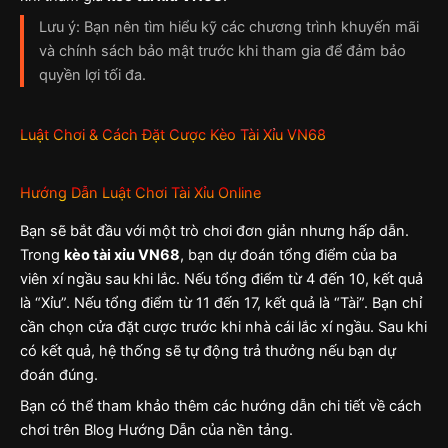
Lưu ý: Bạn nên tìm hiểu kỹ các chương trình khuyến mãi
và chính sách bảo mật trước khi tham gia để đảm bảo
quyền lợi tối đa.
Luật Chơi & Cách Đặt Cược Kèo Tài Xỉu VN68
Hướng Dẫn Luật Chơi Tài Xỉu Online
Bạn sẽ bắt đầu với một trò chơi đơn giản nhưng hấp dẫn.
Trong
kèo tài xỉu VN68
, bạn dự đoán tổng điểm của ba
.
viên xí ngầu sau khi lắc. Nếu tổng điểm từ 4 đến 10, kết quả
là “Xỉu”. Nếu tổng điểm từ 11 đến 17, kết quả là “Tài”. Bạn chỉ
cần chọn cửa đặt cược trước khi nhà cái lắc xí ngầu. Sau khi
có kết quả, hệ thống sẽ tự động trả thưởng nếu bạn dự
đoán đúng.
Bạn có thể tham khảo thêm các hướng dẫn chi tiết về cách
chơi trên Blog Hướng Dẫn của nền tảng.