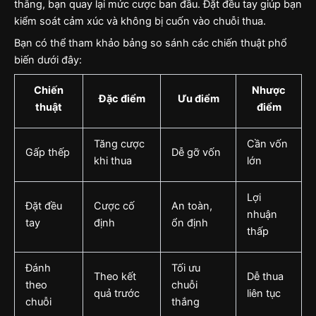
thắng, bạn quay lại mức cược ban đầu. Đặt đều tay giúp bạn
kiểm soát cảm xúc và không bị cuốn vào chuỗi thua.
.
Bạn có thể tham khảo bảng so sánh các chiến thuật phổ
biến dưới đây:
Chiến
Nhược
Đặc điểm
Ưu điểm
thuật
điểm
Tăng cược
Cần vốn
Gấp thếp
Dễ gỡ vốn
khi thua
lớn
Lợi
Đặt đều
Cược cố
An toàn,
nhuận
tay
định
ổn định
thấp
Đánh
Tối ưu
Theo kết
Dễ thua
theo
chuỗi
quả trước
liên tục
chuỗi
thắng