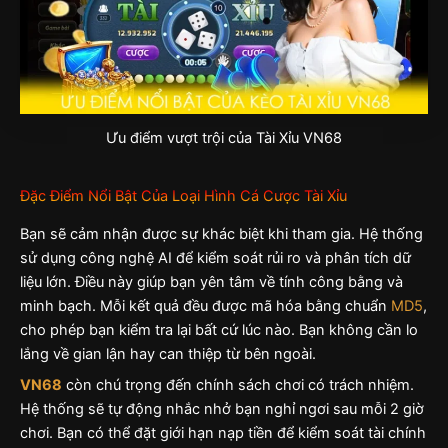
Ưu điểm vượt trội của Tài Xỉu VN68
Đặc Điểm Nổi Bật Của Loại Hình Cá Cược Tài Xỉu
Bạn sẽ cảm nhận được sự khác biệt khi tham gia. Hệ thống
sử dụng công nghệ AI để kiểm soát rủi ro và phân tích dữ
liệu lớn.
Điều này giúp bạn yên tâm về tính công bằng và
minh bạch. Mỗi kết quả đều được mã hóa bằng chuẩn
MD5
,
cho phép bạn kiểm tra lại bất cứ lúc nào. Bạn không cần lo
.
lắng về gian lận hay can thiệp từ bên ngoài.
VN68
còn chú trọng đến chính sách chơi có trách nhiệm.
Hệ thống sẽ tự động nhắc nhở bạn nghỉ ngơi sau mỗi 2 giờ
chơi. Bạn có thể đặt giới hạn nạp tiền để kiểm soát tài chính