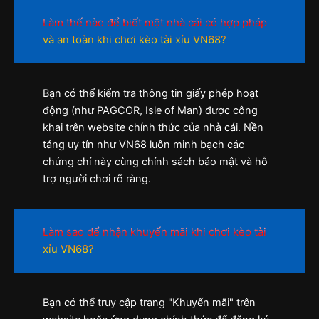
Làm thế nào để biết một nhà cái có hợp pháp
và an toàn khi chơi kèo tài xỉu VN68?
Bạn có thể kiểm tra thông tin giấy phép hoạt
động (như PAGCOR, Isle of Man) được công
khai trên website chính thức của nhà cái. Nền
tảng uy tín như VN68 luôn minh bạch các
chứng chỉ này cùng chính sách bảo mật và hỗ
trợ người chơi rõ ràng.
Làm sao để nhận khuyến mãi khi chơi kèo tài
xỉu VN68?
.
Bạn có thể truy cập trang "Khuyến mãi" trên