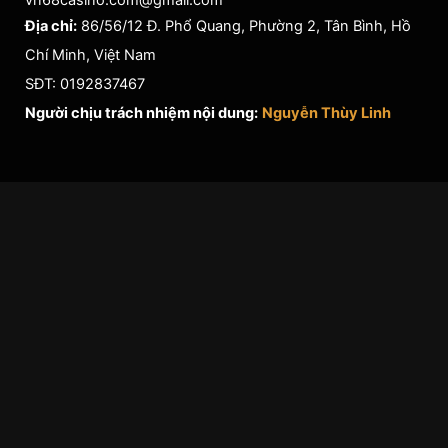
Địa chỉ:
86/56/12 Đ. Phổ Quang, Phường 2, Tân Bình, Hồ
Chí Minh, Việt Nam
SĐT: 0192837467
Người chịu trách nhiệm nội dung:
Nguyễn Thùy Linh