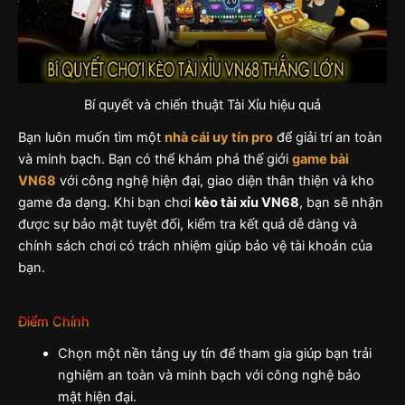
Bí quyết và chiến thuật Tài Xỉu hiệu quả
Bạn luôn muốn tìm một
nhà cái uy tín pro
để giải trí an toàn
và minh bạch. Bạn có thể khám phá thế giới
game bài
VN68
với công nghệ hiện đại, giao diện thân thiện và kho
game đa dạng. Khi bạn chơi
kèo tài xỉu VN68
, bạn sẽ nhận
được sự bảo mật tuyệt đối, kiểm tra kết quả dễ dàng và
chính sách chơi có trách nhiệm giúp bảo vệ tài khoản của
bạn.
Điểm Chính
Chọn một nền tảng uy tín để tham gia giúp bạn trải
nghiệm an toàn và minh bạch với công nghệ bảo
mật hiện đại.