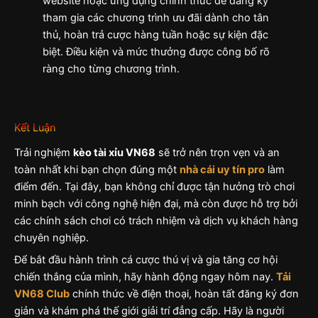
website hoặc ứng dụng chính thức để đăng ký
tham gia các chương trình ưu đãi dành cho tân
thủ, hoàn trả cược hàng tuần hoặc sự kiện đặc
biệt. Điều kiện và mức thưởng được công bố rõ
ràng cho từng chương trình.
Kết Luận
Trải nghiệm
kèo tài xỉu VN68
sẽ trở nên trọn vẹn và an
toàn nhất khi bạn chọn đúng một
nhà cái uy tín pro
làm
điểm đến. Tại đây, bạn không chỉ được tận hưởng trò chơi
minh bạch với công nghệ hiện đại, mà còn được hỗ trợ bởi
các chính sách chơi có trách nhiệm và dịch vụ khách hàng
chuyên nghiệp.
Để bắt đầu hành trình cá cược thú vị và gia tăng cơ hội
chiến thắng của mình, hãy hành động ngay hôm nay.
Tải
VN68 Club
chính thức về điện thoại, hoàn tất đăng ký đơn
giản và khám phá thế giới giải trí đẳng cấp. Hãy là người