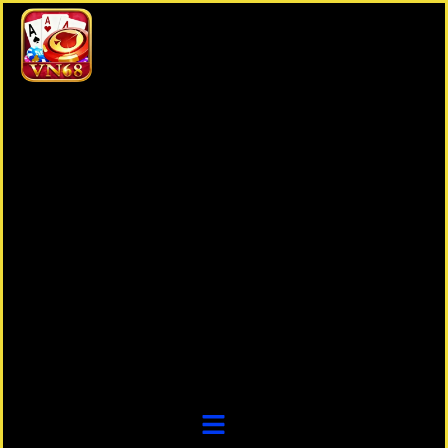
Nhảy
tới
nội
dung