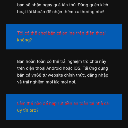
bạn sẽ nhận ngay quà tân thủ. Đừng quên kích
hoạt tài khoản để nhận thêm xu thưởng nhé!
Tôi có thể chơi bắn cá online trên điện thoại
không?
Bạn hoàn toàn có thể trải nghiệm trò chơi này
trên điện thoại Android hoặc iOS. Tải ứng dụng
bắn cá vn68 từ website chính thức, đăng nhập
và trải nghiệm mọi lúc mọi nơi.
Làm thế nào để nạp rút tiền an toàn tại nhà cái
uy tín pro?