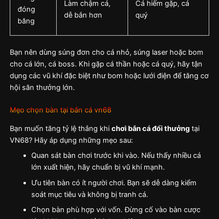
Làm chậm cá,
Cá hiếm gặp, cá
đóng
dễ bắn hơn
quý
băng
Bạn nên dùng súng đơn cho cá nhỏ, súng laser hoặc bom
cho cá lớn, cá boss. Khi gặp cá thần hoặc cá quý, hãy tận
dụng các vũ khí đặc biệt như bom hoặc lưới điện để tăng cơ
hội săn thưởng lớn.
Mẹo chọn bàn tại bắn cá vn68
Bạn muốn tăng tỷ lệ thắng khi
chơi bắn cá đổi thưởng
tại
VN68? Hãy áp dụng những mẹo sau:
Quan sát bàn chơi trước khi vào. Nếu thấy nhiều cá
.
lớn xuất hiện, hãy chuẩn bị vũ khí mạnh.
Ưu tiên bàn có ít người chơi. Bạn sẽ dễ dàng kiểm
soát mục tiêu và không bị tranh cá.
Chọn bàn phù hợp với vốn. Đừng cố vào bàn cược