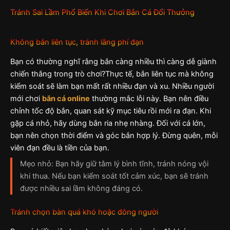
Tránh Sai Lầm Phổ Biến Khi Chơi Bắn Cá Đổi Thưởng
Không bắn liên tục, tránh lãng phí đạn
Bạn có thường nghĩ rằng bắn càng nhiều thì càng dễ giành
chiến thắng trong trò chơi?Thực tế, bắn liên tục mà không
.
kiểm soát sẽ làm bạn mất rất nhiều đạn và xu. Nhiều người
mới chơi
bắn cá online
thường mắc lỗi này. Bạn nên điều
chỉnh tốc độ bắn, quan sát kỹ mục tiêu rồi mới ra đạn. Khi
gặp cá nhỏ, hãy dùng bắn ria nhẹ nhàng. Đối với cá lớn,
bạn nên chọn thời điểm và góc bắn hợp lý. Đừng quên, mỗi
viên đạn đều là tiền của bạn.
Mẹo nhỏ: Bạn hãy giữ tâm lý bình tĩnh, tránh nóng vội
khi thua. Nếu bạn kiểm soát tốt cảm xúc, bạn sẽ tránh
được nhiều sai lầm không đáng có.
Tránh chọn bàn quá khó hoặc đông người