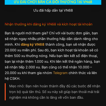
Ưu đãi hấp dẫn tại VN68
Nhận thưởng khi đăng ký VN68 và kích hoạt tài khoản
Bạn là người mới tham gia? Chỉ với vài bước đơn giản, bạn
sẽ nhận ngay nhiều phần thưởng hấp dẫn dành riêng cho
mình
. Khi
đăng ký VN68
thành công, bạn sẽ nhận được
20.000 xu miễn phí. Sau đó, bạn kích hoạt tài khoản sẽ có
thêm 500 xu thưởng nóng. Nếu bạn liên kết số điện thoại,
bạn lại nhận thêm 1.000 xu. Khi liên kết thẻ ngân hàng, bạn
sẽ nhận tiếp 2.000 xu. Bạn cũng có thể nhận 10.000 –
.
20.000 xu khi tham gia nhóm
Telegram
chính thức và liên
hệ CSKH.
Mẹo nhỏ: Bạn nên hoàn thành đầy đủ các bước để nhận
trọn bộ quà tân thủ. Số xu này sẽ giúp bạn thoải mái trải
nghiệm mà không cần lo lắng về vốn ban đầu.