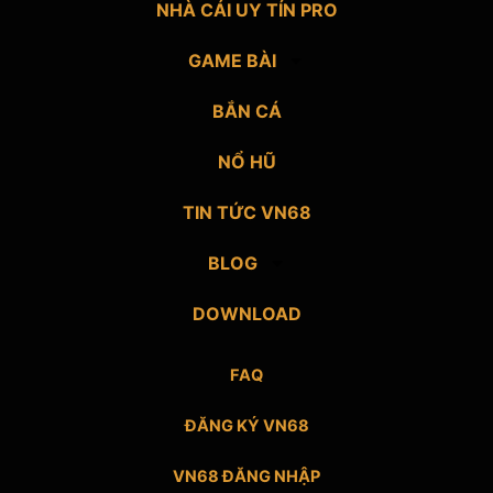
NHÀ CÁI UY TÍN PRO
GAME BÀI
BẮN CÁ
NỔ HŨ
TIN TỨC VN68
BLOG
DOWNLOAD
FAQ
ĐĂNG KÝ VN68
VN68 ĐĂNG NHẬP