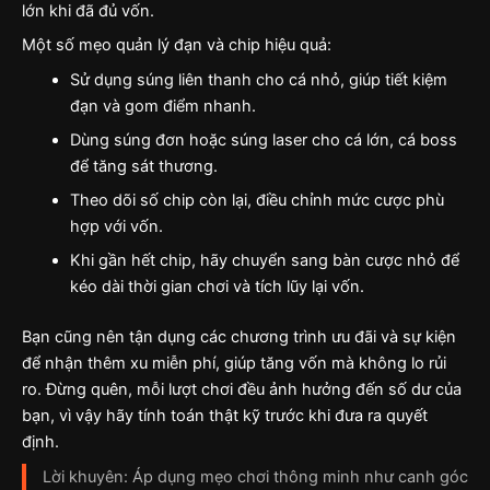
lớn khi đã đủ vốn.
Một số mẹo quản lý đạn và chip hiệu quả:
Sử dụng súng liên thanh cho cá nhỏ, giúp tiết kiệm
đạn và gom điểm nhanh.
Dùng súng đơn hoặc súng laser cho cá lớn, cá boss
để tăng sát thương.
Theo dõi số chip còn lại, điều chỉnh mức cược phù
hợp với vốn.
Khi gần hết chip, hãy chuyển sang bàn cược nhỏ để
kéo dài thời gian chơi và tích lũy lại vốn.
Bạn cũng nên tận dụng các chương trình ưu đãi và sự kiện
để nhận thêm xu miễn phí, giúp tăng vốn mà không lo rủi
ro. Đừng quên, mỗi lượt chơi đều ảnh hưởng đến số dư của
bạn, vì vậy hãy tính toán thật kỹ trước khi đưa ra quyết
định.
Lời khuyên: Áp dụng mẹo chơi thông minh như canh góc