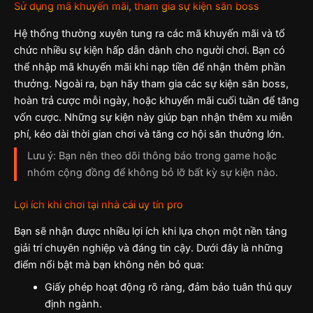
Sử dụng mã khuyến mãi, tham gia sự kiện săn boss
Hệ thống thường xuyên tung ra các mã khuyến mãi và tổ
chức nhiều sự kiện hấp dẫn dành cho người chơi. Bạn có
thể nhập mã khuyến mãi khi nạp tiền để nhận thêm phần
thưởng. Ngoài ra, bạn hãy tham gia các sự kiện săn boss,
hoàn trả cược mỗi ngày, hoặc khuyến mãi cuối tuần để tăng
vốn cược. Những sự kiện này giúp bạn nhận thêm xu miễn
phí, kéo dài thời gian chơi và tăng cơ hội săn thưởng lớn.
Lưu ý: Bạn nên theo dõi thông báo trong game hoặc
nhóm cộng đồng để không bỏ lỡ bất kỳ sự kiện nào.
Lợi ích khi chơi tại nhà cái uy tín pro
Bạn sẽ nhận được nhiều lợi ích khi lựa chọn một nền tảng
giải trí chuyên nghiệp và đáng tin cậy. Dưới đây là những
điểm nổi bật mà bạn không nên bỏ qua:
.
Giấy phép hoạt động rõ ràng, đảm bảo tuân thủ quy
định ngành.