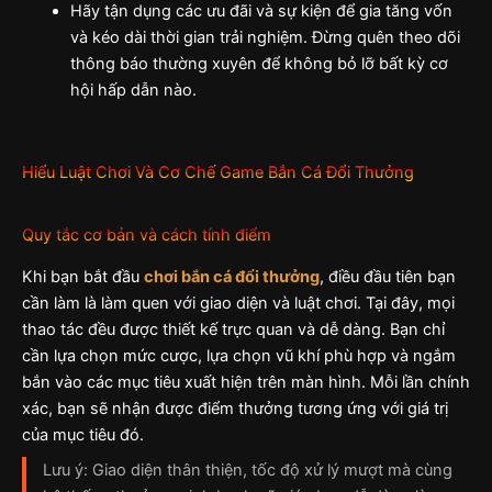
Hãy tận dụng các ưu đãi và sự kiện để gia tăng vốn
và kéo dài thời gian trải nghiệm. Đừng quên theo dõi
thông báo thường xuyên để không bỏ lỡ bất kỳ cơ
hội hấp dẫn nào.
Hiểu Luật Chơi Và Cơ Chế Game Bắn Cá Đổi Thưởng
Quy tắc cơ bản và cách tính điểm
Khi bạn bắt đầu
chơi bắn cá đổi thưởng
, điều đầu tiên bạn
cần làm là làm quen với giao diện và luật chơi.
Tại đây, mọi
thao tác đều được thiết kế trực quan và dễ dàng. Bạn chỉ
cần lựa chọn mức cược, lựa chọn vũ khí phù hợp và ngắm
bắn vào các mục tiêu xuất hiện trên màn hình. Mỗi lần chính
xác, bạn sẽ nhận được điểm thưởng tương ứng với giá trị
của mục tiêu đó.
Lưu ý: Giao diện thân thiện, tốc độ xử lý mượt mà cùng