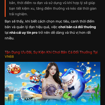
bắn, thời điểm ra đạn và sử dụng vũ khí hợp lý sẽ giúp
bạn tiết kiệm xu, tăng điểm thưởng và kéo dài thời gian
trải nghiệm.
.
Bạn sẽ thấy, khi biết cách chọn mục tiêu, canh thời điểm
bắn và quản lý đạn hiệu quả, việc
chơi bắn cá đổi thưởng
tại
nhà cái uy tín pro
trở nên dễ dàng và thú vị hơn rất
nhiều.
Tận Dụng Ưu Đãi, Sự Kiện Khi Chơi Bắn Cá Đổi Thưởng Tại
VN68