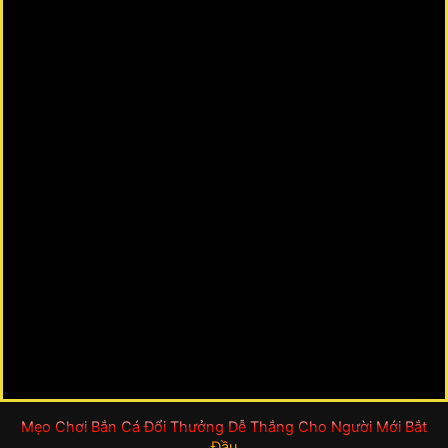
Mẹo Chơi Bắn Cá Đổi Thưởng Dễ Thắng Cho Người Mới Bắt
Đầu