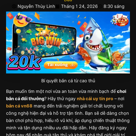
Nguyễn Thùy Linh
Tháng 1 24, 2026
8:30 sáng
Bí quyết bắn cá từ cao thủ
Bạn muốn tìm một nơi vừa an toàn vừa minh bạch để
chơi
bắn cá đổi thưởng
? Hãy thử ngay
nhà cái uy tín pro
– nơi
bắn cá vn68
mang đến trải nghiệm giải trí chất lượng với
công nghệ hiện đại và hỗ trợ tận tình. Bạn sẽ dễ dàng chọn
bàn chơi phù hợp, hiểu rõ vũ khí, áp dụng chiến thuật thông
minh và tận dụng nhiều ưu đãi hấp dẫn.
Hãy đăng ký ngay
hôm nay để nhận quà tân thủ và khám phá thế giới giải trí