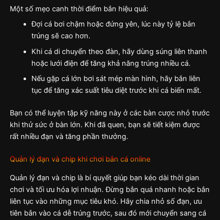
Một số mẹo canh thời điểm bắn hiệu quả:
Đợi cá bơi chậm hoặc đứng yên, lúc này tỷ lệ bắn
trúng sẽ cao hơn.
Khi cá di chuyển theo đàn, hãy dùng súng liên thanh
hoặc lưới điện để tăng khả năng trúng nhiều cá.
Nếu gặp cá lớn bơi sát mép màn hình, hãy bắn liên
tục để tăng xác suất tiêu diệt trước khi cá biến mất.
Bạn có thể luyện tập kỹ năng này ở các bàn cược nhỏ trước
khi thử sức ở bàn lớn. Khi đã quen, bạn sẽ tiết kiệm được
rất nhiều đạn và tăng phần thưởng.
.
Quản lý đạn và chip khi chơi bắn cá online
Quản lý đạn và chip là bí quyết giúp bạn kéo dài thời gian
chơi và tối ưu hóa lợi nhuận. Đừng bắn quá nhanh hoặc bắn
liên tục vào những mục tiêu khó. Hãy chia nhỏ số đạn, ưu
tiên bắn vào cá dễ trúng trước, sau đó mới chuyển sang cá