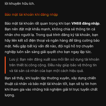
lời khuyên hữu ích.
Bảo mật tài khoản khi đăng nhập
Bảo mật tài khoản rất quan trọng khi bạn
VN68 đăng nhập
.
Bạn nên đặt mật khẩu mạnh, không chia sẻ thông tin cá
nhân cho người lạ. Trong quá trình đăng ký tài khoản, bạn
hãy liên kết số điện thoại và ngân hàng để tăng cường bảo
mật. Nếu gặp bất kỳ vấn đề nào, đội ngũ hỗ trợ chuyên
nghiệp luôn sẵn sàng giải quyết cho bạn ngay lập tức.
Lưu ý: Bạn nên đăng xuất sau mỗi lần sử dụng tài khoản
trên thiết bị công cộng. Điều này giúp bảo vệ thông tin
và tài sản cá nhân của bạn một cách hiệu quả.
Bạn sẽ thấy, khi luyện tập thường xuyên, xây dựng chiến
thuật cá nhân và bảo mật tài khoản tốt, bạn sẽ tự tin hơn
khi tham gia vào những trải nghiệm giải trí trực tuyến chất
lượng.