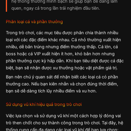
hệ thống thưởng minh bạch sẽ giúp bạn dễ dàng làm
quen, ngay cả trong lần trải nghiệm đầu tiên.
.
Phân loại cá và phần thưởng
Trong trò chơi, các mục tiêu được phân chia thành nhiều
loại với các đặc điểm khác nhau.
Cá nhỏ thường xuất hiện
nhiều, dễ bắn trúng nhưng điểm thưởng thấp. Cá lớn, cá
boss hoặc cá VIP xuất hiện ít hơn, khó bắn hơn nhưng
phần thưởng cực kỳ hấp dẫn. Khi bạn tiêu diệt được cá đặc
biệt, bạn sẽ nhận được xu thưởng hoặc vật phẩm giá trị.
Bạn nên chú ý quan sát để nhận biết các loại cá có phần
thưởng cao. Nếu bạn kiên nhẫn và chọn đúng thời điểm,
bạn sẽ dễ dàng tích lũy nhiều điểm và xu hơn.
Sử dụng vũ khí hiệu quả trong trò chơi
Việc lựa chọn và sử dụng vũ khí một cách hợp lý đóng vai
trò then chốt cho sự thành công trong trò chơi.
Tại đây, hệ
thống cung cấp đa dạng các loại vũ khí để bạn lựa chọn: