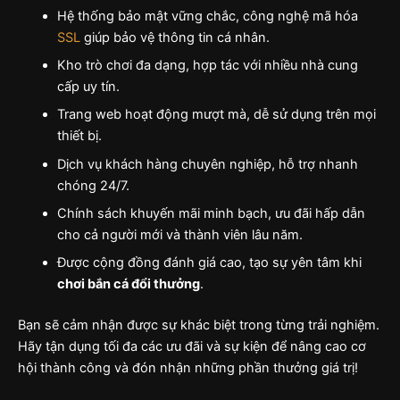
Hệ thống bảo mật vững chắc, công nghệ mã hóa
SSL
giúp bảo vệ thông tin cá nhân.
Kho trò chơi đa dạng, hợp tác với nhiều nhà cung
cấp uy tín.
Trang web hoạt động mượt mà, dễ sử dụng trên mọi
thiết bị.
Dịch vụ khách hàng chuyên nghiệp, hỗ trợ nhanh
chóng 24/7.
Chính sách khuyến mãi minh bạch, ưu đãi hấp dẫn
cho cả người mới và thành viên lâu năm.
Được cộng đồng đánh giá cao, tạo sự yên tâm khi
chơi bắn cá đổi thưởng
.
Bạn sẽ cảm nhận được sự khác biệt trong từng trải nghiệm.
Hãy tận dụng tối đa các ưu đãi và sự kiện để nâng cao cơ
hội thành công và đón nhận những phần thưởng giá trị!