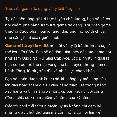
Thư viện game đa dạng và tỷ lệ thắng cao
Tại các nền tảng giải trí trực tuyến chất lượng, bạn sẽ có cơ
hội khám phá hàng trăm tựa game đa dạng. Thư viện game
thường được phân loại rõ ràng, đáp ứng mọi sở thích và
nhu cầu giải trí của người chơi.
Game nổ hũ uy tín vn68
nổi bật với tỷ lệ trả thưởng cao, có
thể lên đến 98%. Bạn sẽ dễ dàng tìm thấy các tựa game hot
như Tam Quốc Nổ Hũ, Siêu Cấp Ace, Lộc Đỉnh Ký. Ngoài ra,
bạn còn có thể thử sức với game bài truyền thống, bắn cá
hành động, tài xỉu, xóc đĩa và nhiều lựa chọn khác.
Bạn sẽ nhận được nhiều ưu đãi khi đăng ký mới, nạp tiền
lần đầu hoặc tham gia sự kiện hàng tuần. Hệ thống bảng
xếp hạng và tính năng xã hội giúp bạn kết nối với cộng
đồng, chia sẻ kinh nghiệm và nâng cao kỹ năng.
Các trò chơi giải trí trực tuyến uy tín không chỉ đem lại
.
những giây phút thư giãn mà còn mở ra cơ hội tìm kiếm