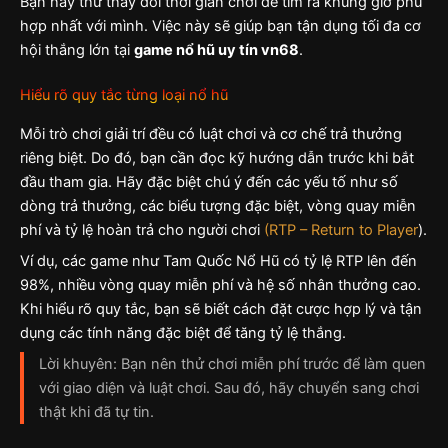
Bạn hãy thử thay đổi thời gian chơi để tìm ra khung giờ phù
hợp nhất với mình. Việc này sẽ giúp bạn tận dụng tối đa cơ
hội thắng lớn tại
game nổ hũ uy tín vn68
.
Hiểu rõ quy tắc từng loại nổ hũ
Mỗi trò chơi giải trí đều có luật chơi và cơ chế trả thưởng
riêng biệt. Do đó, bạn cần đọc kỹ hướng dẫn trước khi bắt
đầu tham gia. Hãy đặc biệt chú ý đến các yếu tố như số
dòng trả thưởng, các biểu tượng đặc biệt, vòng quay miễn
phí và tỷ lệ hoàn trả cho người chơi
(RTP – Return to Player
).
Ví dụ, các game như Tam Quốc Nổ Hũ có tỷ lệ RTP lên đến
98%, nhiều vòng quay miễn phí và hệ số nhân thưởng cao.
Khi hiểu rõ quy tắc, bạn sẽ biết cách đặt cược hợp lý và tận
dụng các tính năng đặc biệt để tăng tỷ lệ thắng.
Lời khuyên: Bạn nên thử chơi miễn phí trước để làm quen
với giao diện và luật chơi. Sau đó, hãy chuyển sang chơi
thật khi đã tự tin.