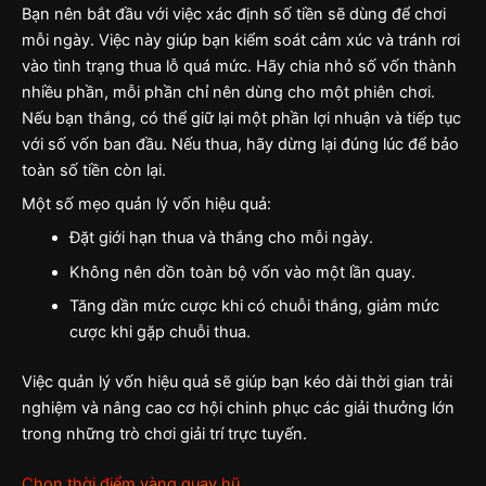
Bạn nên bắt đầu với việc xác định số tiền sẽ dùng để chơi
mỗi ngày. Việc này giúp bạn kiểm soát cảm xúc và tránh rơi
vào tình trạng thua lỗ quá mức. Hãy chia nhỏ số vốn thành
nhiều phần, mỗi phần chỉ nên dùng cho một phiên chơi.
Nếu bạn thắng, có thể giữ lại một phần lợi nhuận và tiếp tục
với số vốn ban đầu. Nếu thua, hãy dừng lại đúng lúc để bảo
.
toàn số tiền còn lại.
Một số mẹo quản lý vốn hiệu quả:
Đặt giới hạn thua và thắng cho mỗi ngày.
Không nên dồn toàn bộ vốn vào một lần quay.
Tăng dần mức cược khi có chuỗi thắng, giảm mức
cược khi gặp chuỗi thua.
Việc quản lý vốn hiệu quả sẽ giúp bạn kéo dài thời gian trải
nghiệm và nâng cao cơ hội chinh phục các giải thưởng lớn
trong những trò chơi giải trí trực tuyến.
Chọn thời điểm vàng quay hũ