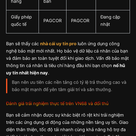
hàng
bản
Giấy phép
Đang cập
PAGCOR
PAGCOR
quốc tế
nhật
Bạn sẽ thấy các
nhà cái uy tín pro
luôn ứng dụng công
nghệ bảo mật mới nhất. Họ bảo vệ dữ liệu cá nhân của bạn
và đảm bảo an toàn tuyệt đối khi giao dịch. Vấn đề bảo mật
thông tin cá nhân là tiêu chí hàng đầu khi bạn chọn
nổ hũ
uy tín nhất hiện nay
.
Bạn nên ưu tiên các nền tảng có tỷ lệ trả thưởng cao và
bảo mật mạnh để yên tâm giải trí và săn thưởng.
Đánh giá trải nghiệm thực tế trên VN68 và đối thủ
Bạn sẽ cảm nhận được sự khác biệt rõ rệt khi trải nghiệm
trên các ứng dụng di động của những nền tảng uy tín. Giao
diện thân thiện, tốc độ tải nhanh cùng khả năng hỗ trợ đa