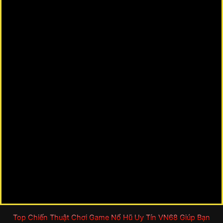
Top Chiến Thuật Chơi Game Nổ Hũ Uy Tín VN68 Giúp Bạn