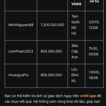
nổ hũ
VN68
Tam
Quốc
22h15,
MinhNguyen88
1.200.000.000
Nổ
12/06
Hũ
Siêu
7h30,
LinhPham2023
850.000.000
Cấp
05/06
Ace
Lộc
13h05,
HoangLePro
600.000.000
Đỉnh
18/06
Ký
Bạn có thể kiểm tra lịch sử giao dịch ngay trên
vn68 app
để
xác thực kết quả. Hệ thống luôn công khai dữ liệu, giúp bạn