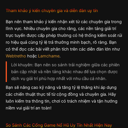
Tham khảo ý kiến chuyên gia và diễn đàn uy tín
Bạn nên tham khảo ý kiến nhận xét từ các chuyên gia trong
lĩnh vực. Nhiều chuyên gia cho rằng, các nền tảng giải trí
trực tuyến được cấp phép thường có hệ thống kiểm soát rủi
ro hiệu quả cùng tỷ lệ trả thưởng minh bạch, rõ ràng.
Bạn
có thể đọc các bài viết phân tích trên các diễn đàn lớn như
Webtretho
hoặc
Lamchame
.
Lời khuyên: Bạn nên so sánh trải nghiệm giữa các phiên
bản cập nhật và nền tảng khác nhau để lựa chọn được
dịch vụ giải trí phù hợp nhất với nhu cầu cá nhân.
Bạn sẽ nâng cao kỹ năng và tăng tỷ lệ thắng khi áp dụng
các chiến thuật thực tế từ cộng đồng và chuyên gia. Hãy
luôn kiểm tra thông tin, chơi có trách nhiệm và tận hưởng
niềm vui giải trí an toàn!
So Sánh Các Cổng Game Nổ Hũ Uy Tín Nhất Hiện Nay