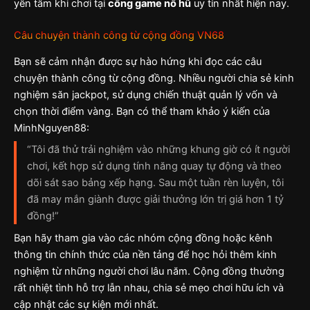
yên tâm khi chơi tại
cổng game nổ hũ
uy tín nhất hiện nay.
Câu chuyện thành công từ cộng đồng VN68
.
Bạn sẽ cảm nhận được sự hào hứng khi đọc các câu
chuyện thành công từ cộng đồng. Nhiều người chia sẻ kinh
nghiệm săn jackpot, sử dụng chiến thuật quản lý vốn và
chọn thời điểm vàng. Bạn có thể tham khảo ý kiến của
MinhNguyen88:
“Tôi đã thử trải nghiệm vào những khung giờ có ít người
chơi, kết hợp sử dụng tính năng quay tự động và theo
dõi sát sao bảng xếp hạng. Sau một tuần rèn luyện, tôi
đã may mắn giành được giải thưởng lớn trị giá hơn 1 tỷ
đồng!”
Bạn hãy tham gia vào các nhóm cộng đồng hoặc kênh
thông tin chính thức của nền tảng để học hỏi thêm kinh
nghiệm từ những người chơi lâu năm. Cộng đồng thường
rất nhiệt tình hỗ trợ lẫn nhau, chia sẻ mẹo chơi hữu ích và
cập nhật các sự kiện mới nhất.