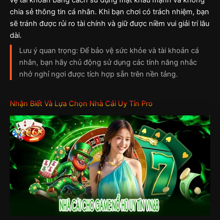
chia sẻ thông tin cá nhân. Khi bạn chơi có trách nhiệm, bạn
sẽ tránh được rủi ro tài chính và giữ được niềm vui giải trí lâu
dài.
.
Lưu ý quan trọng: Để bảo vệ sức khỏe và tài khoản cá
nhân, bạn hãy chủ động sử dụng các tính năng nhắc
nhở nghỉ ngơi được tích hợp sẵn trên nền tảng.
Nhận Biết Và Lựa Chọn Nhà Cái Uy Tín Pro