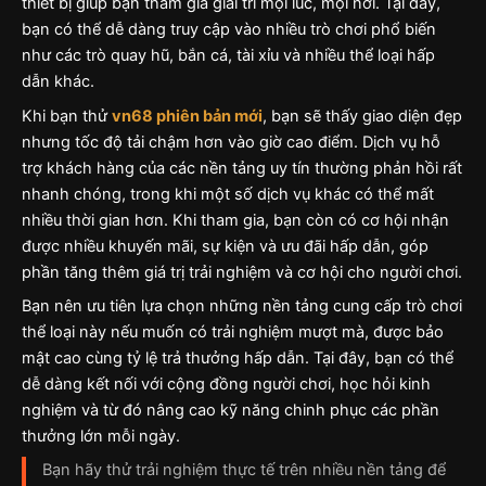
thiết bị giúp bạn tham gia giải trí mọi lúc, mọi nơi. Tại đây,
bạn có thể dễ dàng truy cập vào nhiều trò chơi phổ biến
như các trò quay hũ, bắn cá, tài xỉu và nhiều thể loại hấp
dẫn khác.
Khi bạn thử
vn68 phiên bản mới
, bạn sẽ thấy giao diện đẹp
nhưng tốc độ tải chậm hơn vào giờ cao điểm.
Dịch vụ hỗ
trợ khách hàng của các nền tảng uy tín thường phản hồi rất
nhanh chóng, trong khi một số dịch vụ khác có thể mất
nhiều thời gian hơn. Khi tham gia, bạn còn có cơ hội nhận
được nhiều khuyến mãi, sự kiện và ưu đãi hấp dẫn, góp
phần tăng thêm giá trị trải nghiệm và cơ hội cho người chơi.
Bạn nên ưu tiên lựa chọn những nền tảng cung cấp trò chơi
thể loại này nếu muốn có trải nghiệm mượt mà, được bảo
mật cao cùng tỷ lệ trả thưởng hấp dẫn. Tại đây, bạn có thể
dễ dàng kết nối với cộng đồng người chơi, học hỏi kinh
nghiệm và từ đó nâng cao kỹ năng chinh phục các phần
thưởng lớn mỗi ngày.
Bạn hãy thử trải nghiệm thực tế trên nhiều nền tảng để