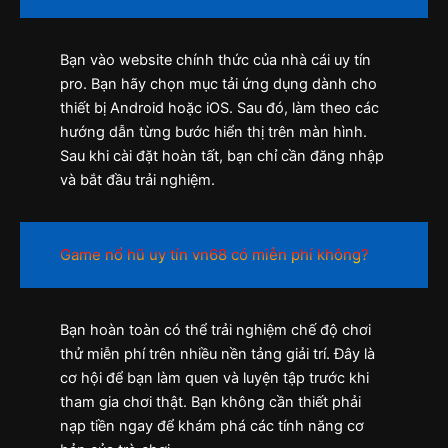
Bạn vào website chính thức của nhà cái uy tín
pro. Bạn hãy chọn mục tải ứng dụng dành cho
thiết bị Android hoặc iOS. Sau đó, làm theo các
hướng dẫn từng bước hiển thị trên màn hình.
Sau khi cài đặt hoàn tất, bạn chỉ cần đăng nhập
và bắt đầu trải nghiệm.
Game nổ hũ uy tín vn68 có miễn phí không?
Bạn hoàn toàn có thể trải nghiệm chế độ chơi
thử miễn phí trên nhiều nền tảng giải trí. Đây là
cơ hội để bạn làm quen và luyện tập trước khi
tham gia chơi thật. Bạn không cần thiết phải
nạp tiền ngay để khám phá các tính năng cơ