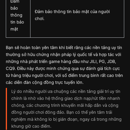
Đảm
bảo
Đảm bảo thông tin bảo mật của người
thông
chơi.
tin bảo
mật
Bạn sẽ hoàn toàn yên tâm khi biết rằng các nền tảng uy tín
thường sở hữu chứng nhận pháp lý quốc tế và hợp tác với
.
những nhà phát triển game hàng đầu như JILI, PG, JDB,
CQ9. Điều này được minh chứng qua sự đánh giá tích cực
từ hàng triệu người chơi, với số điểm trung bình rất cao trên
các diễn đàn cộng đồng trực tuyến lớn.
Lý do nhiều người ưa chuộng các nền tảng giải trí uy tín
chính là nhờ vào hệ thống giao dịch nạp/rút tiền nhanh
chóng, các chương trình khuyến mãi hấp dẫn và cộng
đồng người chơi đông đảo. Bạn có thể yên tâm trải
nghiệm mà không lo bị gián đoạn, ngay cả trong những
khung giờ cao điểm.