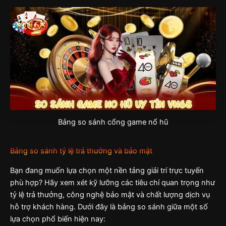
Bảng so sánh cổng game nổ hũ
Bảng so sánh tỷ lệ trả thưởng và bảo mật
Bạn đang muốn lựa chọn một nền tảng giải trí trực tuyến
phù hợp? Hãy xem xét kỹ lưỡng các tiêu chí quan trọng như
tỷ lệ trả thưởng, công nghệ bảo mật và chất lượng dịch vụ
hỗ trợ khách hàng. Dưới đây là bảng so sánh giữa một số
lựa chọn phổ biến hiện nay: