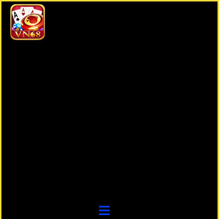
Nhảy
tới
nội
dung