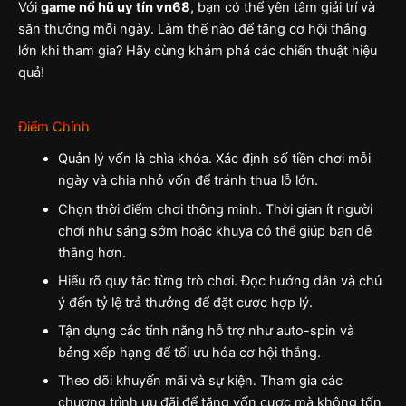
Với
game nổ hũ uy tín vn68
, bạn có thể yên tâm giải trí và
săn thưởng mỗi ngày. Làm thế nào để tăng cơ hội thắng
lớn khi tham gia? Hãy cùng khám phá các chiến thuật hiệu
quả!
Điểm Chính
Quản lý vốn là chìa khóa. Xác định số tiền chơi mỗi
ngày và chia nhỏ vốn để tránh thua lỗ lớn.
Chọn thời điểm chơi thông minh. Thời gian ít người
.
chơi như sáng sớm hoặc khuya có thể giúp bạn dễ
thắng hơn.
Hiểu rõ quy tắc từng trò chơi. Đọc hướng dẫn và chú
ý đến tỷ lệ trả thưởng để đặt cược hợp lý.
Tận dụng các tính năng hỗ trợ như auto-spin và
bảng xếp hạng để tối ưu hóa cơ hội thắng.
Theo dõi khuyến mãi và sự kiện. Tham gia các
chương trình ưu đãi để tăng vốn cược mà không tốn