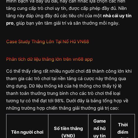
minh bạch và đầy ưu đãi, hãy cân nhắc lựa chọn các nền
tảng cung cấp trò chơi uy tín, được cấp phép đầy đủ.
Nền
tảng này đáp ứng đầy đủ các tiêu chí của một
nhà cái uy tín
pro
, giúp bạn yên tâm giải trí và săn thưởng mỗi ngày.
Case Study Thắng Lớn Tại Nổ Hũ VN68
Phân tích dữ liệu thắng lớn trên vn68 app
Có thể thấy rằng rất nhiều người chơi đã thành công lớn khi
tham gia các trò chơi tại nền tảng cá cược này thông qua
ứng dụng. Dữ liệu thống kê của hệ thống cho thấy tỷ lệ
thanh toán thưởng trung bình cho các trò chơi thể loại
tương tự có thể đạt tới 98%. Dưới đây là bảng tổng hợp về
.
những trường hợp chiến thắng giải thưởng giá trị cao:
Game
Thời
Số tiền thắng
nổ hũ
Tên người chơi
điểm
(VNĐ)
uy tín