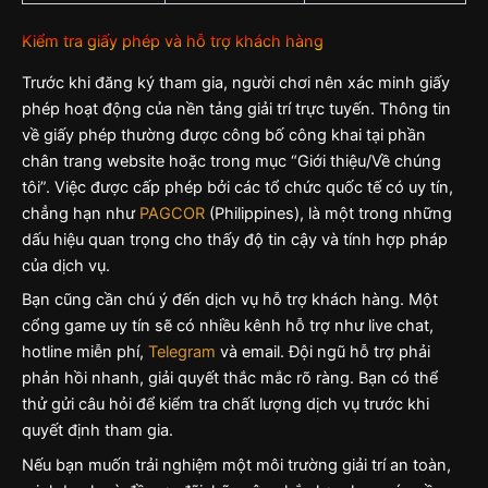
Kiểm tra giấy phép và hỗ trợ khách hàng
Trước khi đăng ký tham gia, người chơi nên xác minh giấy
phép hoạt động của nền tảng giải trí trực tuyến. Thông tin
về giấy phép thường được công bố công khai tại phần
chân trang website hoặc trong mục “Giới thiệu/Về chúng
.
tôi”. Việc được cấp phép bởi các tổ chức quốc tế có uy tín,
chẳng hạn như
PAGCOR
(Philippines), là một trong những
dấu hiệu quan trọng cho thấy độ tin cậy và tính hợp pháp
của dịch vụ.
Bạn cũng cần chú ý đến dịch vụ hỗ trợ khách hàng. Một
cổng game uy tín sẽ có nhiều kênh hỗ trợ như live chat,
hotline miễn phí,
Telegram
và email. Đội ngũ hỗ trợ phải
phản hồi nhanh, giải quyết thắc mắc rõ ràng. Bạn có thể
thử gửi câu hỏi để kiểm tra chất lượng dịch vụ trước khi
quyết định tham gia.
Nếu bạn muốn trải nghiệm một môi trường giải trí an toàn,