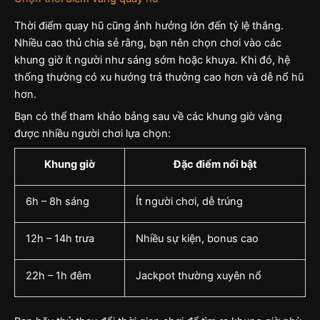
Thời điểm quay hũ cũng ảnh hưởng lớn đến tỷ lệ thắng.
Nhiều cao thủ chia sẻ rằng, bạn nên chọn chơi vào các
khung giờ ít người như sáng sớm hoặc khuya. Khi đó, hệ
thống thường có xu hướng trả thưởng cao hơn và dễ nổ hũ
hơn.
Bạn có thể tham khảo bảng sau về các khung giờ vàng
được nhiều người chơi lựa chọn:
Khung giờ
Đặc điểm nổi bật
6h – 8h sáng
Ít người chơi, dễ trúng
12h – 14h trưa
Nhiều sự kiện, bonus cao
.
22h – 1h đêm
Jackpot thường xuyên nổ