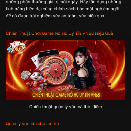
những phần thưởng giá trị mỗi ngày. Hãy tận dụng những
tính năng hiện đại cùng chính sách bảo mật nghiêm ngặt
để có được trải nghiệm vừa an toàn, vừa hiệu quả.
Chiến Thuật Chơi Game Nổ Hũ Uy Tín VN68 Hiệu Quả
Chiến thuật quản lý vốn và thời điểm
Quản lý vốn khi chơi nổ hũ