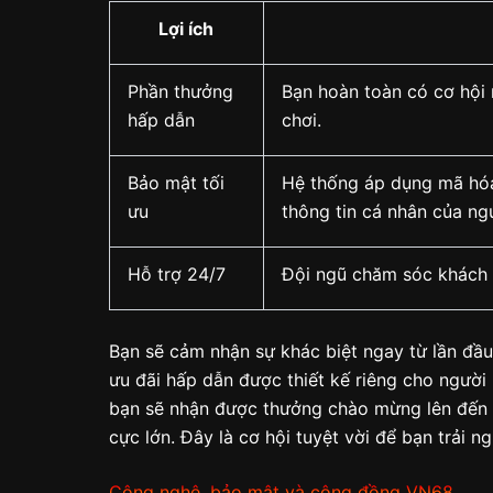
Lợi ích
Phần thưởng
Bạn hoàn toàn có cơ hội 
hấp dẫn
chơi.
Bảo mật tối
Hệ thống áp dụng mã hóa
ưu
thông tin cá nhân của ng
Hỗ trợ 24/7
Đội ngũ chăm sóc khách h
Bạn sẽ cảm nhận sự khác biệt ngay từ lần đầ
ưu đãi hấp dẫn được thiết kế riêng cho người
bạn sẽ nhận được thưởng chào mừng lên đến 8
cực lớn. Đây là cơ hội tuyệt vời để bạn trải 
Công nghệ, bảo mật và cộng đồng VN68