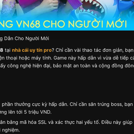
g Dẫn Cho Người Mới
68
tại
nhà cái uy tín pro
? Chỉ cần vài thao tác đơn giản, bạn
ện thoại hoặc máy tính. Game này hấp dẫn vì vừa dễ tiếp c
thấy công nghệ hiện đại, bảo mật an toàn và cộng đồng đôn
có phần thưởng cực kỳ hấp dẫn. Chỉ cần săn trúng boss, bạn
g lên tới 5 triệu VND.
ân bằng mã hóa SSL và xác thực hai yếu tố. Điều này giúp
i nghiệm.