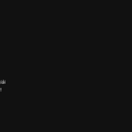
iải
!