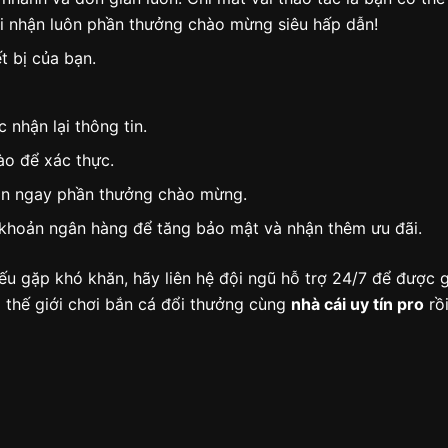
ời nhận luôn phần thưởng chào mừng siêu hấp dẫn!
t bị của bạn.
 nhận lại thông tin.
ào để xác thực.
hận ngay phần thưởng chào mừng.
i khoản ngân hàng để tăng bảo mật và nhận thêm ưu đãi.
ếu gặp khó khăn, hãy liên hệ đội ngũ hỗ trợ 24/7 để được g
 thế giới chơi bắn cá đổi thưởng cùng
nhà cái uy tín pro
rồi