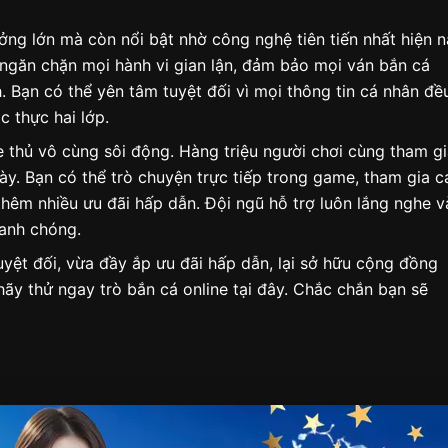
ng lớn mà còn nổi bật nhờ công nghệ tiên tiến nhất hiện n
 ngăn chặn mọi hành vi gian lận, đảm bảo mọi ván bắn cá
 Bạn có thể yên tâm tuyệt đối vì mọi thông tin cá nhân đề
c thực hai lớp.
thủ vô cùng sôi động. Hàng triệu người chơi cùng tham gi
ày. Bạn có thể trò chuyện trực tiếp trong game, tham gia c
êm nhiều ưu đãi hấp dẫn. Đội ngũ hỗ trợ luôn lắng nghe v
anh chóng.
yệt đối, vừa đầy ắp ưu đãi hấp dẫn, lại sở hữu cộng đồng
 hãy thử ngay trò bắn cá online tại đây. Chắc chắn bạn sẽ