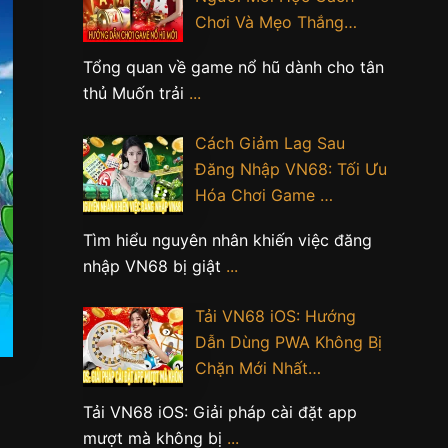
Chơi Và Mẹo Thắng…
Tổng quan về game nổ hũ dành cho tân
thủ Muốn trải
...
Cách Giảm Lag Sau
Đăng Nhập VN68: Tối Ưu
Hóa Chơi Game …
Tìm hiểu nguyên nhân khiến việc đăng
nhập VN68 bị giật
...
Tải VN68 iOS: Hướng
Dẫn Dùng PWA Không Bị
Chặn Mới Nhất…
Tải VN68 iOS: Giải pháp cài đặt app
mượt mà không bị
...