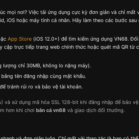
úc mọi nơi? Việc tải ứng dụng cực kỳ đơn giản và chỉ mất 
oid, iOS hoặc máy tính cá nhân. Hãy làm theo các bước sau
oặc
App Store
(iOS 12.0+) để tìm kiếm ứng dụng VN68. Đối
uy cập trực tiếp trang web chính thức hoặc quét mã QR từ 
g lượng chỉ 30MB, không lo nặng máy).
p bằng tên đăng nhập cùng mật khẩu.
ể tránh rủi ro và bảo vệ tài khoản.
A) và sử dụng mã hóa SSL 128-bit khi đăng nhập để bảo vệ
âm hơn khi chơi
bắn cá vn68
và giao dịch đổi thưởng.
nhanh và đơn giản luôn. Chỉ mất vài thao tác là bạn có thể