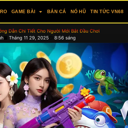
PRO
GAME BÀI
BẮN CÁ
NỔ HŨ
TIN TỨC VN68
ng Dẫn Chi Tiết Cho Người Mới Bắt Đầu Chơi
nh
Tháng 11 29, 2025
8:56 sáng