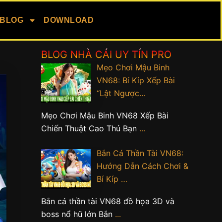
BLOG
DOWNLOAD
BLOG NHÀ CÁI UY TÍN PRO
Mẹo Chơi Mậu Binh
VN68: Bí Kíp Xếp Bài
“Lật Ngược…
Mẹo Chơi Mậu Binh VN68 Xếp Bài
Chiến Thuật Cao Thủ Bạn
...
Bắn Cá Thần Tài VN68:
Hướng Dẫn Cách Chơi &
Bí Kíp …
Bắn cá thần tài VN68 đồ họa 3D và
boss nổ hũ lớn Bắn
...